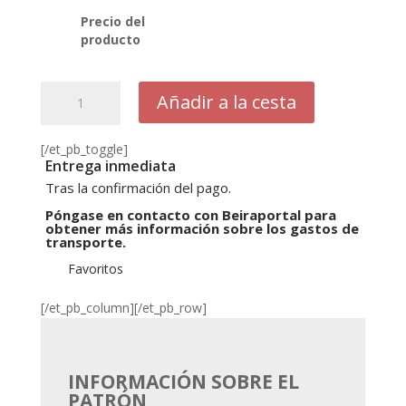
Precio del
producto
Cantidad
Añadir a la cesta
2AM
Natural
[/et_pb_toggle]
Arless
Entrega inmediata
Oak
Tras la confirmación del pago.
4MV
Póngase en contacto con Beiraportal para
obtener más información sobre los gastos de
transporte.
Favoritos
[/et_pb_column][/et_pb_row]
INFORMACIÓN SOBRE EL
PATRÓN