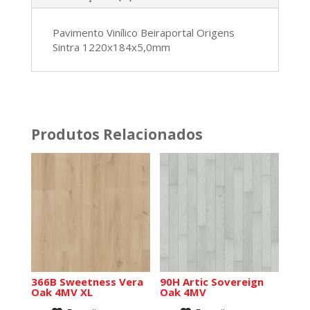
Pavimento Vinílico Beiraportal Origens
Sintra 1220x184x5,0mm
Produtos Relacionados
366B Sweetness Vera
90H Artic Sovereign
Oak 4MV XL
Oak 4MV