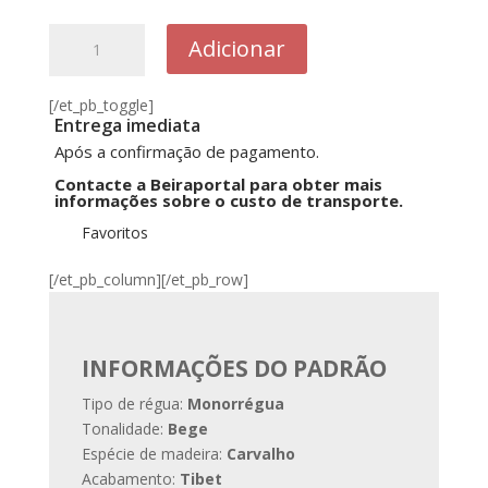
Quantidade
Adicionar
de
353B
[/et_pb_toggle]
Sonata
Entrega imediata
Oak
Após a confirmação de pagamento.
4MV
Contacte a Beiraportal para obter mais
informações sobre o custo de transporte.
Favoritos
[/et_pb_column][/et_pb_row]
INFORMAÇÕES DO PADRÃO
Tipo de régua:
Monorrégua
Tonalidade:
Bege
Espécie de madeira:
Carvalho
Acabamento:
Tibet