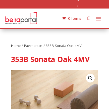
o
s
0 Items
Home
/
Pavimentos
/ 353B Sonata Oak 4MV
353B Sonata Oak 4MV