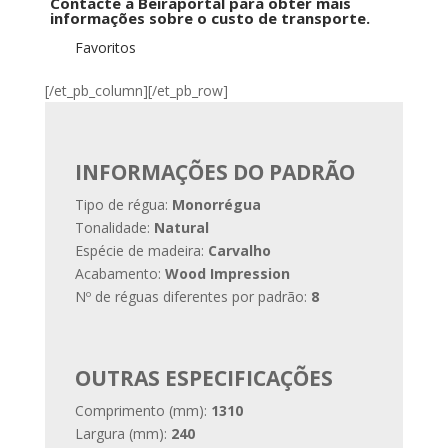
Contacte a Beiraportal para obter mais
4MV
informações sobre o custo de transporte.
Favoritos
[/et_pb_column][/et_pb_row]
INFORMAÇÕES DO PADRÃO
Tipo de régua:
Monorrégua
Tonalidade:
Natural
Espécie de madeira:
Carvalho
Acabamento:
Wood Impression
Nº de réguas diferentes por padrão:
8
OUTRAS ESPECIFICAÇÕES
Comprimento (mm):
1310
Largura (mm):
240