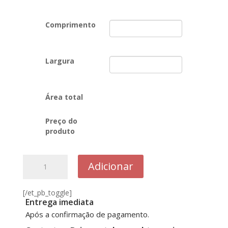
Comprimento
Largura
Área total
Preço do
produto
Quantidade
Adicionar
de
39S
[/et_pb_toggle]
Dalmata
Entrega imediata
Gaia
Após a confirmação de pagamento.
Oak