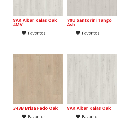
8AK Albar Kalas Oak
70U Santorini Tango
4MV
Ash
Favoritos
Favoritos
343B Brisa Fado Oak
8AK Albar Kalas Oak
Favoritos
Favoritos