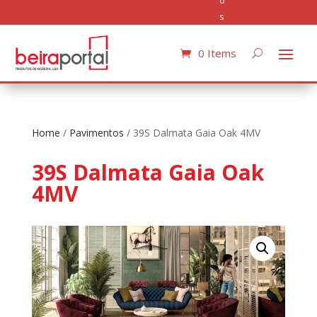
o
s
0 Items
Home
/
Pavimentos
/ 39S Dalmata Gaia Oak 4MV
39S Dalmata Gaia Oak
4MV