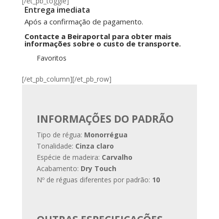
[/et_pb_toggle]
Bromo
Entrega imediata
Oak
Após a confirmação de pagamento.
Contacte a Beiraportal para obter mais
informações sobre o custo de transporte.
Favoritos
[/et_pb_column][/et_pb_row]
INFORMAÇÕES DO PADRÃO
Tipo de régua:
Monorrégua
Tonalidade:
Cinza claro
Espécie de madeira:
Carvalho
Acabamento:
Dry Touch
Nº de réguas diferentes por padrão:
10