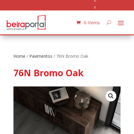
o
s
0 Items
Home
/
Pavimentos
/ 76N Bromo Oak
76N Bromo Oak