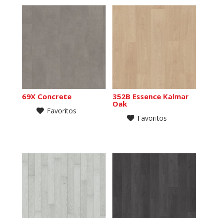
69X Concrete
352B Essence Kalmar
Oak
Favoritos
Favoritos