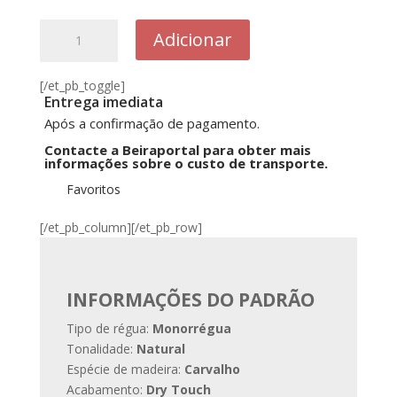
Quantidade
Adicionar
de
79N
[/et_pb_toggle]
Glamour
Entrega imediata
Oak
Após a confirmação de pagamento.
4MV
Contacte a Beiraportal para obter mais
informações sobre o custo de transporte.
Favoritos
[/et_pb_column][/et_pb_row]
INFORMAÇÕES DO PADRÃO
Tipo de régua:
Monorrégua
Tonalidade:
Natural
Espécie de madeira:
Carvalho
Acabamento:
Dry Touch