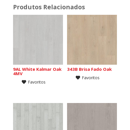
Produtos Relacionados
9AL White Kalmar Oak
343B Brisa Fado Oak
4MV
Favoritos
Favoritos