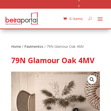
o
s
0 Items
Home
/
Pavimentos
/ 79N Glamour Oak 4MV
79N Glamour Oak 4MV